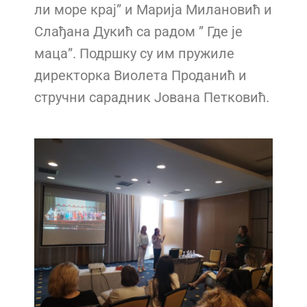
ли море крај” и Марија Милановић и
Слађана Дукић са радом ” Где је
маца”. Подршку су им пружиле
директорка Виолета Проданић и
стручни сарадник Јована Петковић.