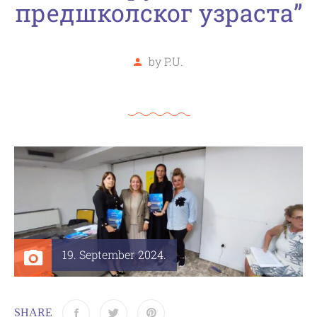
предшколског узраста”
by
P.U.
19. September 2024.
SHARE