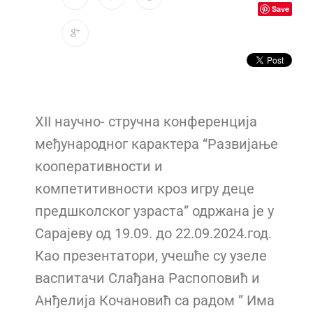
Save
XII научно- стручна конференција
међународног карактера “Развијање
кооперативности и
ко
м
петитивности кроз игру деце
предшколског узраста” одржана је у
Сарајеву од 19.09. до 22.09.2024.год.
Као презентатори, учешће су узеле
васпитачи Слађана Распоповић и
Анђелија Кочановић са радом ” Има