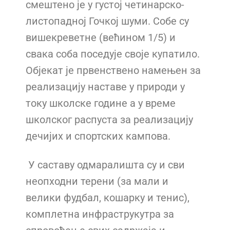
смештено је у густој четинарско-
листопадној Гочкој шуми. Собе су
вишекреветне (већином 1/5) и
свака соба поседује своје купатило.
Објекат је првенствено намењен за
реализацију наставе у природи у
току школске године а у време
школског распуста за реализацију
дечијих и спортских кампова.
У саставу одмаралишта су и сви
неопходни терени (за мали и
велики фудбал, кошарку и тенис),
комплетна инфраструкутра за