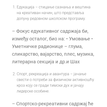
Едукација – стицање сазнања и вештина
на креативан начин, што представља
допуну редовном школском програму.
– Фокус едукативног садржаја би,
између осталог, био на: • Умовање •
Уметничке радионице – глума,
сликарство, вајарство, плес, музика,
литерарна секција и др.и Шах
Спорт, рекреација и авантура – јачање
свести о потреби за физичком активношћу
кроз коју се гради тимски дух и јачају
лидерске особине.
– Спортско-рекреативни садржај ће