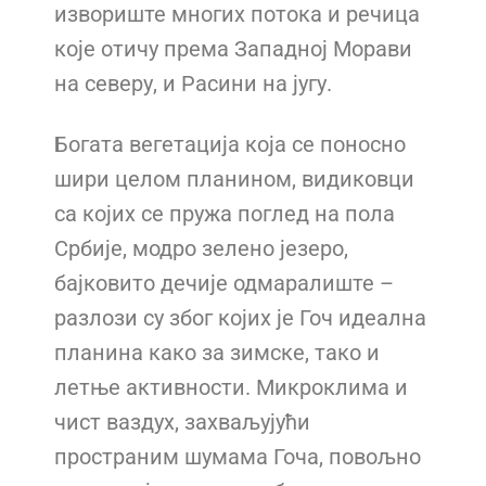
извориште многих потока и речица
које отичу
према Западној Морави
на северу, и Расини на југу.
Богата вегетација која се поносно
шири целом планином, видиковци
са којих се пружа поглед
на пола
Србије, модро зелено језеро,
бајковито дечије одмаралиште –
разлози су због којих је
Гоч идеална
планина како за зимске, тако и
летње активности. Микроклима и
чист ваздух,
захваљујући
пространим шумама Гоча, повољно