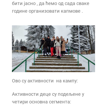
бити јасно , да ћемо од сада сваке
године организовати капмове .
Ово су активности на кампу:
Активности деце су подељене у
четири основна сегмента: