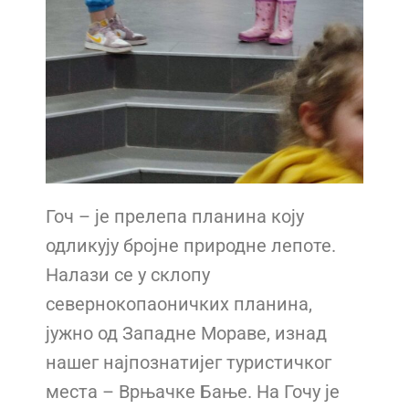
Гоч – је прелепа планина коју
одликују бројне природне лепоте.
Налази се у склопу
севернокопаоничких планина,
јужно од Западне Мораве, изнад
нашег најпознатијег
туристичког
места – Врњачке Бање. На Гочу је