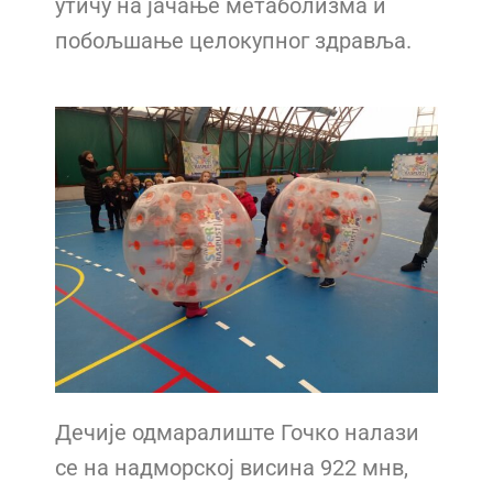
утичу на јачање метаболизма и
побољшање
целокупног здравља.
Дечије одмаралиште Гочко налази
се на надморској висина 922 мнв,