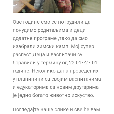
Ове године смо се потрудили да
понудимо родитељима и деци
додатне програме ,тако да смо
изабрали зимски камп Мој супер
распуст.Деца и васпитачи су
боравили у термину од 22.01~27.01.
године. Неколико дана проведених
у планинини са својим васпитачима
и едукаторима са новим другарима
је једно богато животно искуство.
Погледајте наше слике и све ће вам