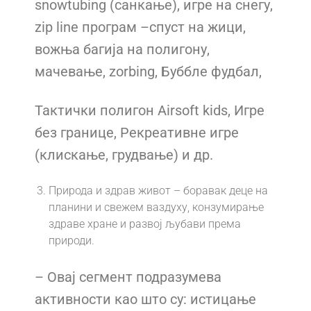
snowtubing (санкање), игре на снегу,
zip line програм –спуст на жици,
вожња багија на полигону,
мачевање, zorbing, Буббле фудбал,
Тактички полигон Airsoft kids, Игре
без границе, Рекреативне игре
(клискање, грудвање) и др.
Природа и здрав живот – боравак деце на
планини и свежем ваздуху, конзумирање
здраве хране и развој љубави према
природи.
– Овај сегмент подразумева
активности као што су: истицање